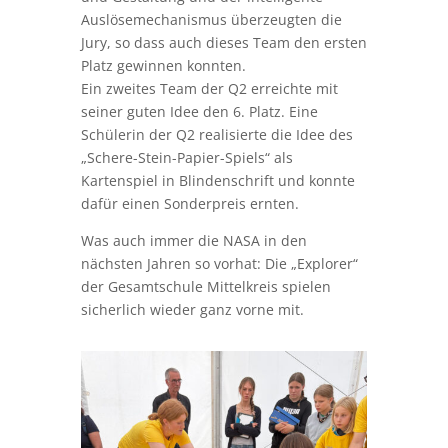
und an einem der Pole schließlich zur
Ruhe kommen muss. Die festen
Magnetpole sind dann jeweils mit den
Symbolen „Schere“, „Stein“ und „Papier“
belegt. Diese Idee, die gute Verarbeitung
und Gestaltung und der intelligente
Auslösemechanismus überzeugten die
Jury, so dass auch dieses Team den ersten
Platz gewinnen konnten.
Ein zweites Team der Q2 erreichte mit
seiner guten Idee den 6. Platz. Eine
Schülerin der Q2 realisierte die Idee des
„Schere-Stein-Papier-Spiels“ als
Kartenspiel in Blindenschrift und konnte
dafür einen Sonderpreis ernten.
Was auch immer die NASA in den
nächsten Jahren so vorhat: Die „Explorer“
der Gesamtschule Mittelkreis spielen
sicherlich wieder ganz vorne mit.