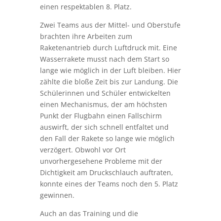
nur 277 g den ersten Preis gewinnen. Eine
Schülergruppe aus der Q2 hatte leider
das Pech, dass vor Ort eine der
Verstrebungen brach und die Fläche sich
auf 75 % verkleinerte. Trotzdem erreicht
dieses Team auch mit der Restfläche noch
einen respektablen 8. Platz.
Zwei Teams aus der Mittel- und Oberstufe
brachten ihre Arbeiten zum
Raketenantrieb durch Luftdruck mit. Eine
Wasserrakete musst nach dem Start so
lange wie möglich in der Luft bleiben. Hier
zählte die bloße Zeit bis zur Landung. Die
Schülerinnen und Schüler entwickelten
einen Mechanismus, der am höchsten
Punkt der Flugbahn einen Fallschirm
auswirft, der sich schnell entfaltet und
den Fall der Rakete so lange wie möglich
verzögert. Obwohl vor Ort