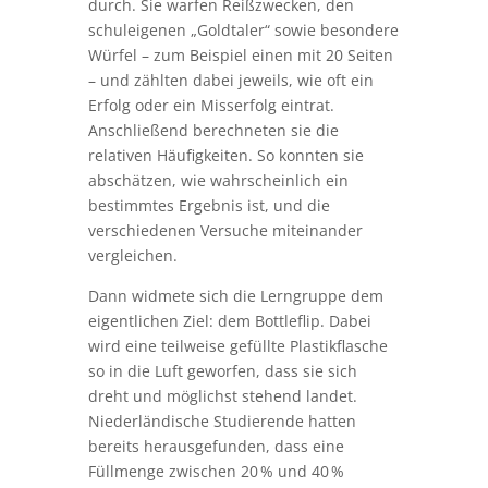
Klassen ging es um eine spannende
Frage: Wie gelingt ein Bottleflip am
häufigsten – und warum?
Zunächst führten die Schülerinnen und
Schüler verschiedene Zufallsversuche
durch. Sie warfen Reißzwecken, den
schuleigenen „Goldtaler“ sowie besondere
Würfel – zum Beispiel einen mit 20 Seiten
– und zählten dabei jeweils, wie oft ein
Erfolg oder ein Misserfolg eintrat.
Anschließend berechneten sie die
relativen Häufigkeiten. So konnten sie
abschätzen, wie wahrscheinlich ein
bestimmtes Ergebnis ist, und die
verschiedenen Versuche miteinander
vergleichen.
Dann widmete sich die Lerngruppe dem
eigentlichen Ziel: dem Bottleflip. Dabei
wird eine teilweise gefüllte Plastikflasche