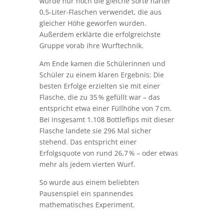
dass viele Faktoren das Ergebnis
beeinflussten: etwa die Härte der Flasche,
die Abwurfhöhe und das persönliche
Können. Deshalb änderten sie in der
zweiten Runde einige Bedingungen. Es
wurde nur noch die gleiche Sorte harter
0,5-Liter-Flaschen verwendet, die aus
gleicher Höhe geworfen wurden.
Außerdem erklärte die erfolgreichste
Gruppe vorab ihre Wurftechnik.
Am Ende kamen die Schülerinnen und
Schüler zu einem klaren Ergebnis: Die
besten Erfolge erzielten sie mit einer
Flasche, die zu 35 % gefüllt war – das
entspricht etwa einer Füllhöhe von 7 cm.
Bei insgesamt 1.108 Bottleflips mit dieser
Flasche landete sie 296 Mal sicher
stehend. Das entspricht einer
Erfolgsquote von rund 26,7 % – oder etwas