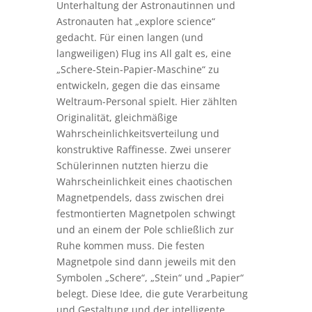
unvorhergesehene Probleme mit der
Dichtigkeit am Druckschlauch auftraten,
konnte eines der Teams noch den 5. Platz
gewinnen.
Auch an das Training und die
Unterhaltung der Astronautinnen und
Astronauten hat „explore science“
gedacht. Für einen langen (und
langweiligen) Flug ins All galt es, eine
„Schere-Stein-Papier-Maschine“ zu
entwickeln, gegen die das einsame
Weltraum-Personal spielt. Hier zählten
Originalität, gleichmäßige
Wahrscheinlichkeitsverteilung und
konstruktive Raffinesse. Zwei unserer
Schülerinnen nutzten hierzu die
Wahrscheinlichkeit eines chaotischen
Magnetpendels, dass zwischen drei
festmontierten Magnetpolen schwingt