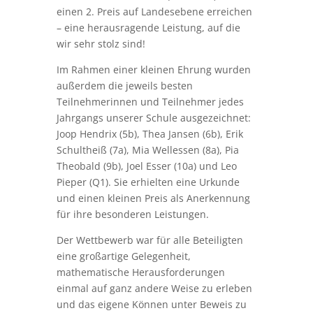
Zahlreiche Schülerinnen und Schüler
stellten sich mit viel Engagement und
Freude den vielfältigen Knobel- und
Denkaufgaben.
Besonders erfreulich: Ein Schüler unserer
Schule, Erik Schultheiß (Klasse 7a), konnte
einen 2. Preis auf Landesebene erreichen
– eine herausragende Leistung, auf die
wir sehr stolz sind!
Im Rahmen einer kleinen Ehrung wurden
außerdem die jeweils besten
Teilnehmerinnen und Teilnehmer jedes
Jahrgangs unserer Schule ausgezeichnet:
Joop Hendrix (5b), Thea Jansen (6b), Erik
Schultheiß (7a), Mia Wellessen (8a), Pia
Theobald (9b), Joel Esser (10a) und Leo
Pieper (Q1). Sie erhielten eine Urkunde
und einen kleinen Preis als Anerkennung
für ihre besonderen Leistungen.