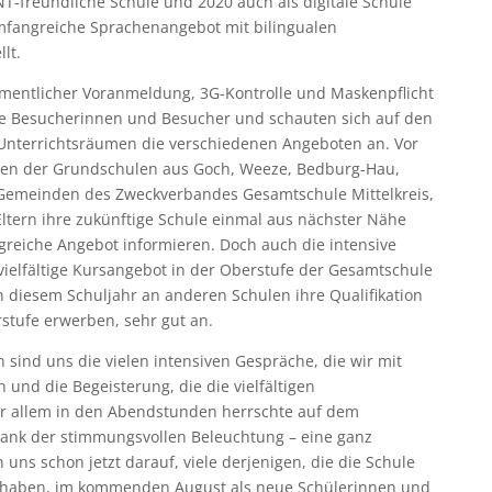
NT-freundliche Schule und 2020 auch als digitale Schule
fangreiche Sprachenangebot mit bilingualen
lt.
entlicher Voranmeldung, 3G-Kontrolle und Maskenpflicht
he Besucherinnen und Besucher und schauten sich auf den
Unterrichtsräumen die verschiedenen Angeboten an. Vor
ssen der Grundschulen aus Goch, Weeze, Bedburg-Hau,
Gemeinden des Zweckverbandes Gesamtschule Mittelkreis,
ltern ihre zukünftige Schule einmal aus nächster Nähe
reiche Angebot informieren. Doch auch die intensive
ielfältige Kursangebot in der Oberstufe der Gesamtschule
n diesem Schuljahr an anderen Schulen ihre Qualifikation
tufe erwerben, sehr gut an.
 sind uns die vielen intensiven Gespräche, die wir mit
 und die Begeisterung, die die vielfältigen
r allem in den Abendstunden herrschte auf dem
ank der stimmungsvollen Beleuchtung – eine ganz
ns schon jetzt darauf, viele derjenigen, die die Schule
t haben, im kommenden August als neue Schülerinnen und