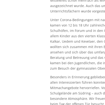
Mittelkreis schon mehrfach als MI
ausgezeichnet wurde. Auch das um
Unterrichtsfächern wurde vorgestel
Unter Corona-Bedingungen mit nam
kamen von 12 bis 18 Uhr zahlreic
Schulhöfen, im Forum und in den 
allem Kinder aus den vierten Kla
Kalkar, Uedem und Kevelaer, den 
wollten sich zusammen mit ihren E
ansehen und sich über das umfang
Beratung und Betreuung und das v
kamen bei den Jugendlichen, die i
zum Besuch der gymnasialen Obers
Besonders in Erinnerung geblieben
allen Interessierten führen konnten
Mitmachangebote hervorriefen. Vo
Schulgelände am Südring – auch d
besondere Atmosphäre. Wir freuen u
beim Tag der offenen Tür besuch