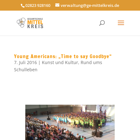
02823 928160
verwaltung@ge-mittelkreis.de
Young Americans: „Time to say Goodbye“
7. Juli 2016
|
Kunst und Kultur
,
Rund ums
Schulleben