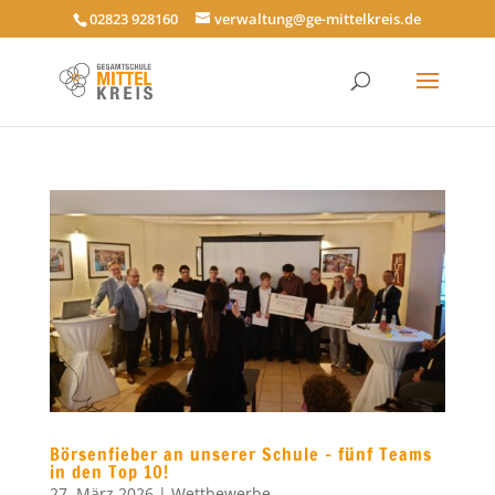
02823 928160
verwaltung@ge-mittelkreis.de
Börsenfieber an unserer Schule – fünf Teams
in den Top 10!
27. März 2026
|
Wettbewerbe