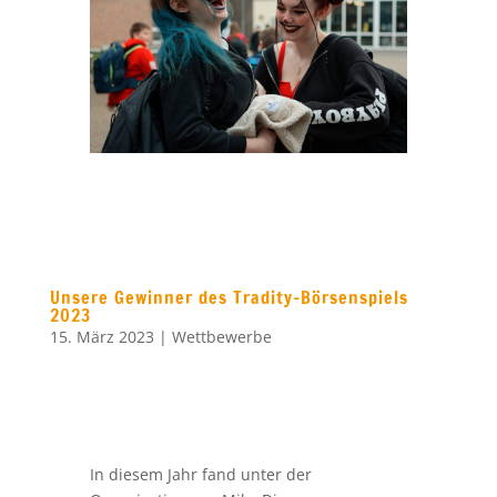
In diesem Jahr fand unter der
Organisation von Mika Dingermann zum
ersten Mal das Börsenplanspiel „Tradity“
statt. Dabei hatten die Schülerinnen und
Schüler unserer Schule die Möglichkeit
innerhalb eines Monats fiktives Geld am
Aktienmarkt anzulegen und zu
vermehren. Außerdem wurde ihnen
zusätzliches Wissen über Börse und
Aktien vermittelt. Trotz der weltpolitisch
angespannten Situation blieben die
Aktienmärkte zu Beginn des Jahres
weitestgehend stabil, sodass die
Teilnehmer durch geschicktes Taktieren
an der Börse nicht selten 20 Prozent und
mehr an Zugewinn erreichen konnten. Die
drei Bestplatzierten Julia Janßen, Simon
Bürvenich und Jan Schimanski gewannen