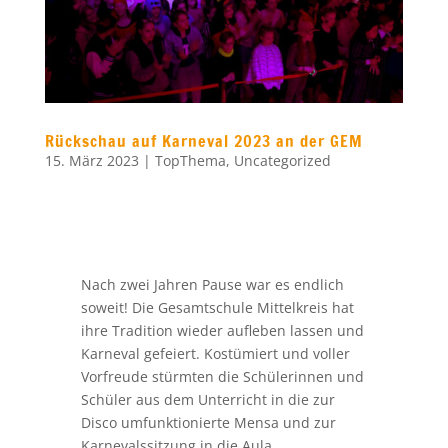
Nach zwei Jahren Pause war es endlich
soweit! Die Gesamtschule Mittelkreis hat
ihre Tradition wieder aufleben lassen und
Karneval gefeiert. Kostümiert und voller
Vorfreude stürmten die Schülerinnen und
Schüler aus dem Unterricht in die zur
Disco umfunktionierte Mensa und zur
Karnevalssitzung in die Aula.
Nach einem erfolgreichen Bauerncasting,
bei dem Lucas Günther bereits zum
zweiten Mal dieses Amt ausführen durfte,
war das schuleigene Dreigestirn endlich
vollständig, so dass die Sitzung pünktlich
um 11:11 beginnen konnte. Der stattliche
Prinz Heesen I., unsere holde Jungfrau
Raindine I. sowie unser Bauer Lucas