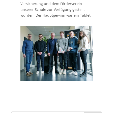
Neueste Beiträge
„Log dich aus – mach mit“: Projekttag eröffnet neue
Perspektiven
Präsentationsabend der Experten
The Big Challenge 2026: Herausragende Leistungen
bei der Siegerehrung gewürdigt
Makerspace on Tour – MINT-Sommer 2026
Eigenanteil Schulbücher 2026/2027
Archiv
Juli 2026