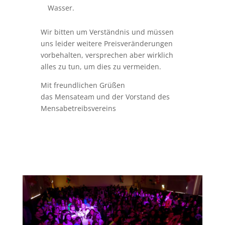
Mensabetreibsvereins
Rückschau auf Karneval 2023 an der GEM
15. März 2023
|
TopThema
,
Uncategorized