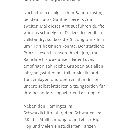
empfingen zahlreiche Gruppen aus allen
Jahrgangsstufen mit tollen Musik- und
Tanzeinlagen und überreichten diesen
unsere selbst kreierten Sitzungsorden für
ihre besonders engagierten Leistungen.
Neben den Flamingos im
Schwarzlichttheater, dem Schwanensee
2.0, der Mülltrennung, dem Lehrer-Hip-
Hop und vielen einstudierten Tänzen
haben die Schülerinnen und Schüler der
Jahrgangsstufen 5 und 6 die
Schulgemeinde mit einem Flashmob zum
Lied „Cotton Eye Joe“ mächtig überrascht.
Natürlich kam auch das Gocher
Prinzenpaar der 1. GGK Rot-Weiß samt
ihrer Garde und dem Gocher Musikverein
zu Besuch, um die Jecken an der
Gesamtschule würdig zu begrüßen. Auch