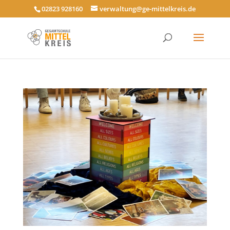
02823 928160
verwaltung@ge-mittelkreis.de