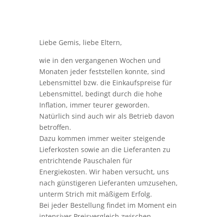
Inflation, immer teurer geworden.
Natürlich sind auch wir als Betrieb davon
betroffen.
Dazu kommen immer weiter steigende
Lieferkosten sowie an die Lieferanten zu
entrichtende Pauschalen für
Energiekosten. Wir haben versucht, uns
nach günstigeren Lieferanten umzusehen,
unterm Strich mit mäßigem Erfolg.
Bei jeder Bestellung findet im Moment ein
intensiver Preisvergleich zwischen
unseren Lieferanten statt. Trotz aller
Bemühungen müssen nun auch wir
schweren Herzens unsere Preise erhöhen.
Ab dem 01.04.2023 gelten daher die
folgenden Preise:
Unser frisch gekochtes Mittagessen
wird nun 4 € kosten müssen.
Alle weiteren Preiserhöhungen können