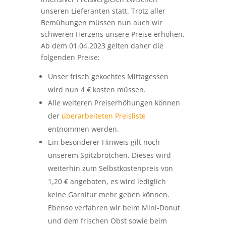
der
überarbeiteten Preisliste
entnommen werden.
Ein besonderer Hinweis gilt noch
unserem Spitzbrötchen. Dieses wird
weiterhin zum Selbstkostenpreis von
1,20 € angeboten, es wird lediglich
keine Garnitur mehr geben können.
Ebenso verfahren wir beim Mini-Donut
und dem frischen Obst sowie beim
Wasser.
Wir bitten um Verständnis und müssen
uns leider weitere Preisveränderungen
vorbehalten, versprechen aber wirklich
alles zu tun, um dies zu vermeiden.
Mit freundlichen Grüßen
das Mensateam und der Vorstand des