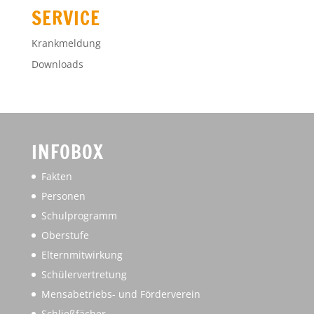
Schülervertretung
Mensabetriebs- und Förderverein
Schließfächer
Anleitungen
KAoA
MINT
Videos
Unterrichtsinhalte
Projektkurs Geschichte
KONTAKT
Gesamtschule Mittelkreis
Südring 28
47574 Goch
+49 (0) 2823 / 928160
verwaltung@ge-mittelkreis.de