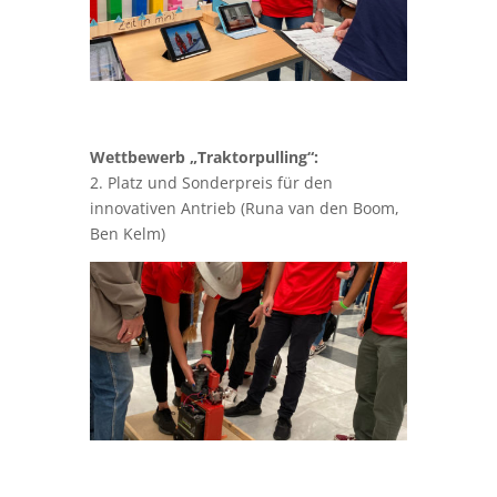
Das Team „
Tauchboot
“ (Janno Neumann,
Robin Verfürth) schaffte es in diesem Jahr
leider nicht auf’s Podium.
Wir gratulieren dem gesamten Team der
Physik-AG zu den tollen
Wettbewerbsbeiträgen.