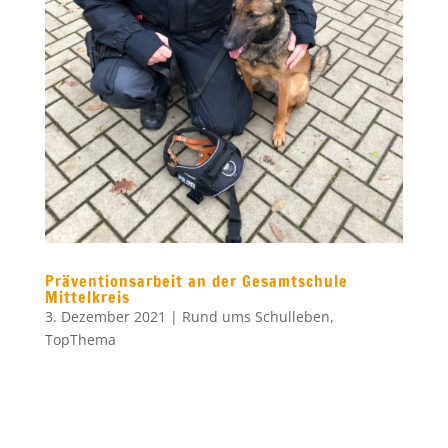
Präventionsarbeit an der Gesamtschule
Mittelkreis
3. Dezember 2021
|
Rund ums Schulleben
,
TopThema
Spürhündin Arya leitet Aktionstag gegen
Drogen ein.
.
.
Mit einem spektakulären Auftritt haben
die Spürhündin Arya und ihr Hundeführer
einen Aktionstag gegen Drogen
eingeleitet. Bereits seit vielen Jahren hat
die Präventionsarbeit einen festen Platz