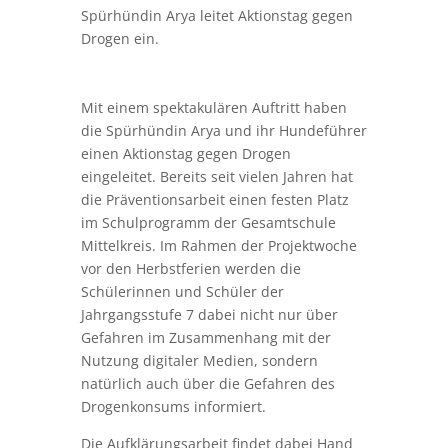
im Schulprogramm der Gesamtschule
Mittelkreis. Im Rahmen der Projektwoche
vor den Herbstferien werden die
Schülerinnen und Schüler der
Jahrgangsstufe 7 dabei nicht nur über
Gefahren im Zusammenhang mit der
Nutzung digitaler Medien, sondern
natürlich auch über die Gefahren des
Drogenkonsums informiert.
Die Aufklärungsarbeit findet dabei Hand
in Hand mit der Polizei statt:
Kriminalhauptkommissar Stefan Hellwig
unterrichtet Kinder und Eltern über
Sicherheit im Internet und zeigt, wie man
es vermeidet, Opfer von Cybercrime zu
werden. Kriminaloberkommissarin Sabine
Leiting sensibilisiert die
Heranwachsenden für die verschiedenen
Ausprägungen von Suchtverhalten, über