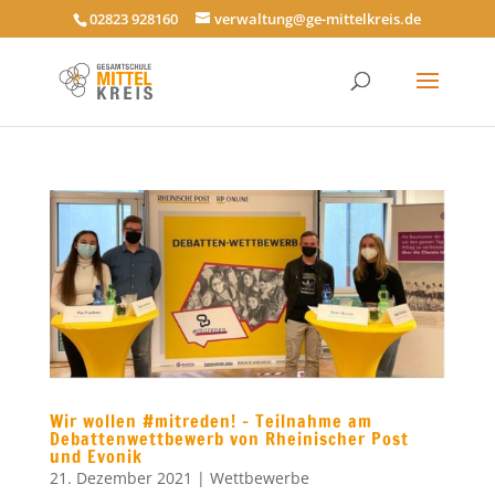
02823 928160
verwaltung@ge-mittelkreis.de
Wir wollen #mitreden! – Teilnahme am
Debattenwettbewerb von Rheinischer Post
und Evonik
21. Dezember 2021
|
Wettbewerbe