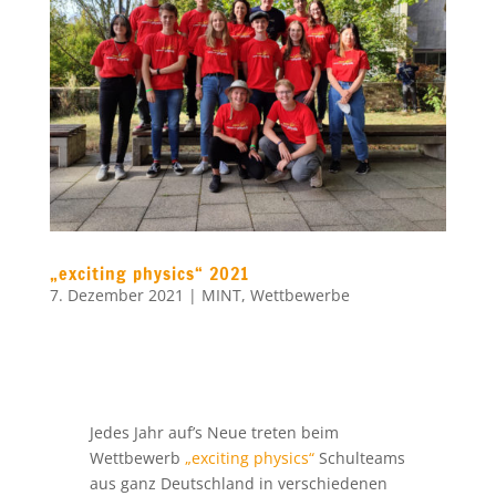
„exciting physics“ 2021
7. Dezember 2021
|
MINT
,
Wettbewerbe
Jedes Jahr auf’s Neue treten beim
Wettbewerb
„exciting physics“
Schulteams
aus ganz Deutschland in verschiedenen
Disziplinen gegeneinander an. Im
vergangenen Jahr konnte die Finalrunde
Corona-bedingt leider nicht in Präsenz
ausgetragen werden, stattdessen wurde
ein
Video-Wettbewerb
veranstaltet. In
diesem Jahr konnte unsere Physik-AG nun
endlich wieder vor Ort in Würzburg ihr
Können unter Beweis stellen. Die
verschiedenen Teams waren dabei sehr