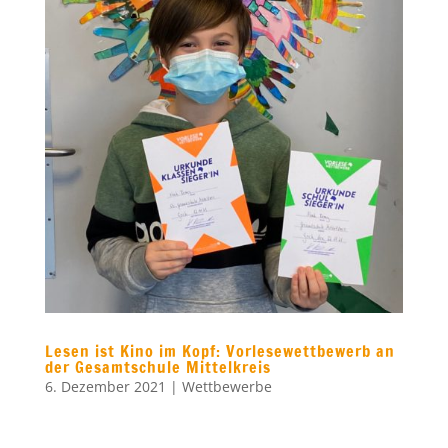
Lesen ist Kino im Kopf: Vorlesewettbewerb an
der Gesamtschule Mittelkreis
6. Dezember 2021
|
Wettbewerbe
Laut Rufus Beck, Schauspieler und
Vorleser der Harry-Potter-Bücher, ist gutes
Vorlesen, wenn sich keiner langweilt. Und
von Langeweile war am 22. November
beim Schulentscheid des
Vorlesewettbewerbs der 6. Jahrgangsstufe
nichts zu spüren. In einer