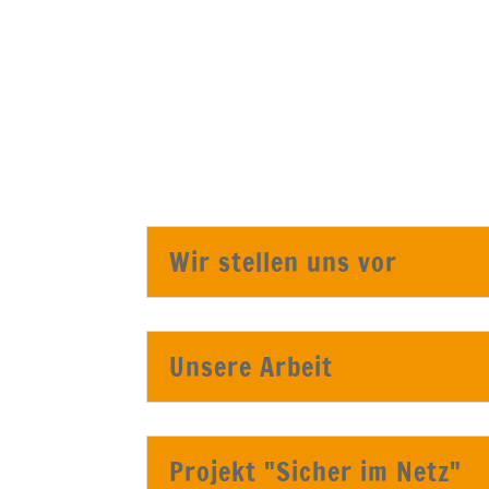
Wir stellen uns vor
Unsere Arbeit
Projekt "Sicher im Netz"