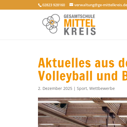
02823 928160
verwaltung@ge-mittelkreis.d
Aktuelles aus 
Volleyball und 
2. Dezember 2025
|
Sport
,
Wettbewerbe