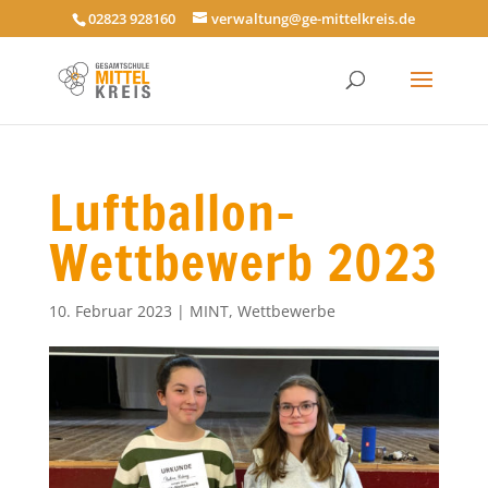
02823 928160
verwaltung@ge-mittelkreis.de
Luftballon-
Wettbewerb 2023
10. Februar 2023
|
MINT
,
Wettbewerbe