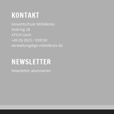
KONTAKT
Gesamtschule Mittelkreis
Südring 28
47574 Goch
+49 (0) 2823 / 928160
verwaltung@ge-mittelkreis.de
NEWSLETTER
Newsletter abonnieren
Impressum
Haftungsausschluss