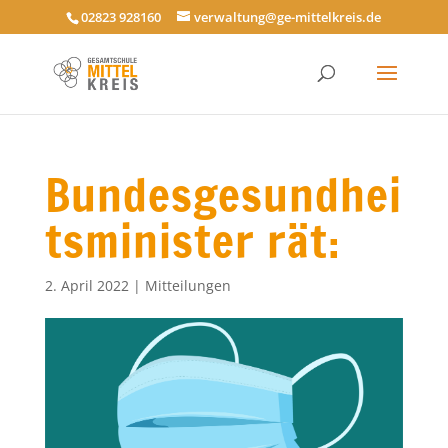
02823 928160
verwaltung@ge-mittelkreis.de
Bundesgesundhei
tsminister rät:
2. April 2022
|
Mitteilungen