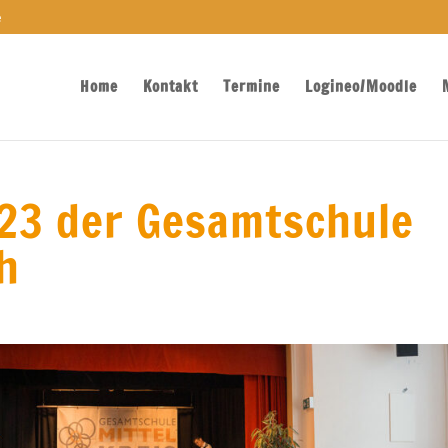
e
Home
Kontakt
Termine
Logineo/Moodle
023 der Gesamtschule
h