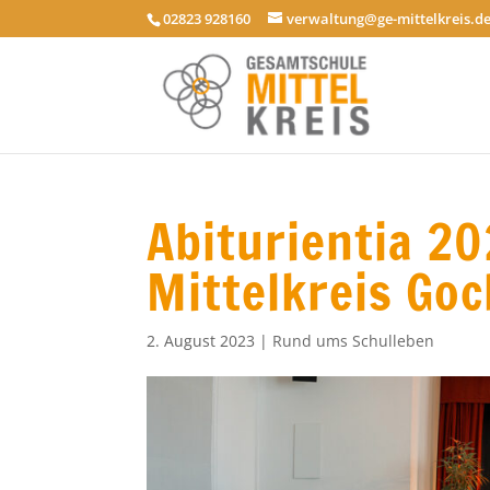
02823 928160
verwaltung@ge-mittelkreis.d
Abiturientia 2
Mittelkreis Goc
2. August 2023
|
Rund ums Schulleben