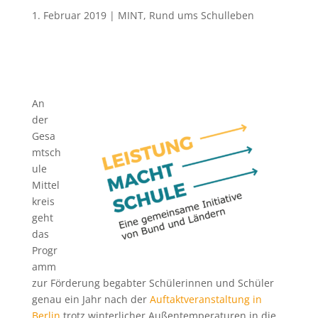
1. Februar 2019
|
MINT
,
Rund ums Schulleben
An
der
Gesa
mtsch
ule
Mittel
kreis
geht
das
Progr
amm
zur Förderung begabter Schülerinnen und Schüler
genau ein Jahr nach der
Auftaktveranstaltung in
Berlin
trotz winterlicher Außentemperaturen in die