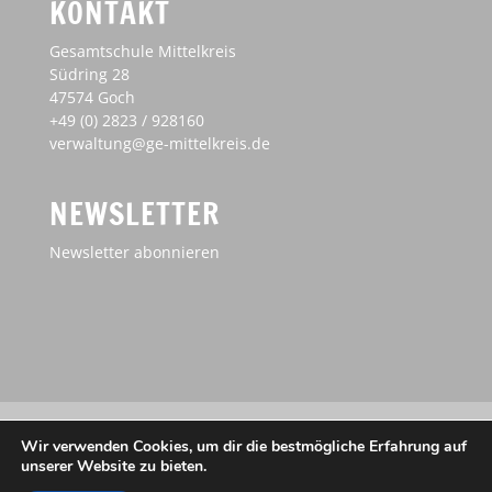
KONTAKT
Gesamtschule Mittelkreis
Südring 28
47574 Goch
+49 (0) 2823 / 928160
verwaltung@ge-mittelkreis.de
NEWSLETTER
Newsletter abonnieren
Impressum
Haftungsausschluss
Wir verwenden Cookies, um dir die bestmögliche Erfahrung auf
Datenschutz
unserer Website zu bieten.