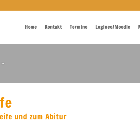
e
Home
Kontakt
Termine
Logineo/Moodle
fe
eife und zum Abitur