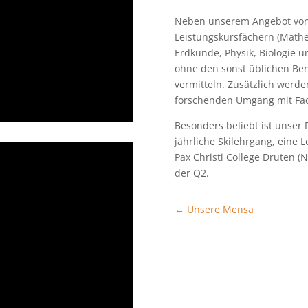
Neben unserem Angebot von 
Leistungskursfächern (Mathe
Erdkunde, Physik, Biologie u
ohne den sonst üblichen Be
vermitteln. Zusätzlich werde
forschenden Umgang mit Fac
Besonders beliebt ist unser
jährliche Skilehrgang, eine
Pax Christi College Druten (
der Q2.
←
Unsere Mensa