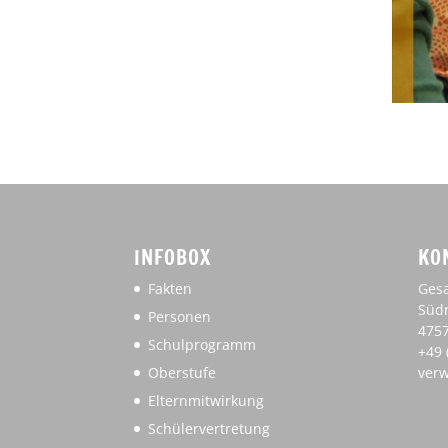
INFOBOX
KO
Fakten
Gesa
Südr
Personen
475
Schulprogramm
+49 
Oberstufe
verw
Elternmitwirkung
Schülervertretung