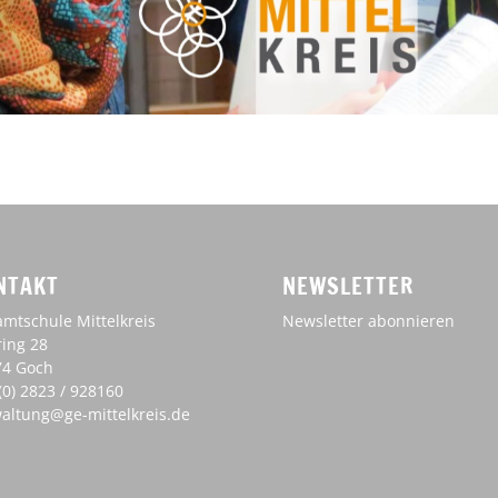
NTAKT
NEWSLETTER
mtschule Mittelkreis
Newsletter abonnieren
ing 28
74 Goch
(0) 2823 / 928160
altung@ge-mittelkreis.de