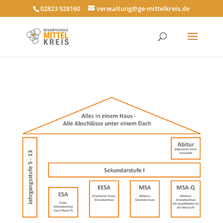
02823 928160
verwaltung@ge-mittelkreis.de