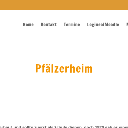
e
Home
Kontakt
Termine
Logineo/Moodle
Pfälzerheim
rbaut und sollte zuerst als Schule dienen, doch 1970 gab es ein