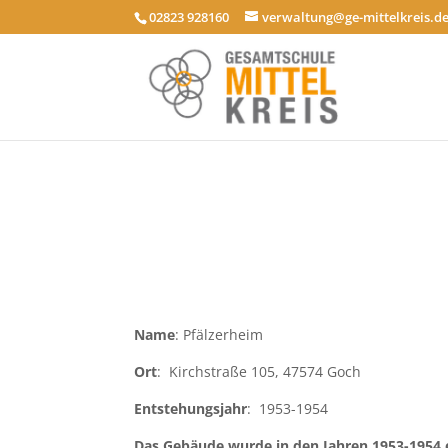
02823 928160
verwaltung@ge-mittelkreis.d
Name
: Pfälzerheim
Ort
: Kirchstraße 105, 47574 Goch
Entstehungsjahr
: 1953-1954
Das Gebäude wurde in den Jahren 1953-1954 e