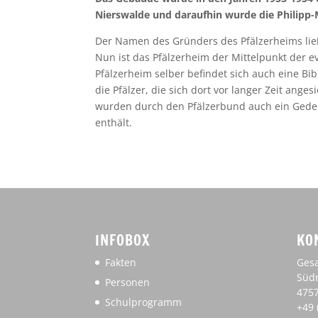
Nierswalde und daraufhin wurde die Philipp-
Der Namen des Gründers des Pfälzerheims ließ 
Nun ist das Pfälzerheim der Mittelpunkt der e
Pfälzerheim selber befindet sich auch eine Bib
die Pfälzer, die sich dort vor langer Zeit ang
wurden durch den Pfälzerbund auch ein Gedenk
enthält.
INFOBOX
KO
Fakten
Gesa
Südr
Personen
475
Schulprogramm
+49 