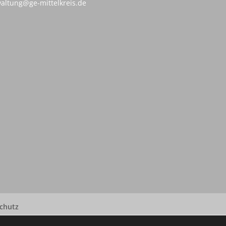
altung@ge-mittelkreis.de
chutz