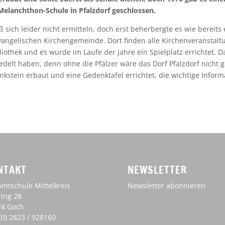
Melanchthon-Schule in Pfalzdorf geschlossen.
sich leider nicht ermitteln, doch erst beherbergte es wie bereits
vangelischen Kirchengemeinde. Dort finden alle Kirchenveranstalt
liothek und es wurde im Laufe der Jahre ein Spielplatz errichtet. D
esiedelt haben, denn ohne die Pfälzer wäre das Dorf Pfalzdorf nich
stein erbaut und eine Gedenktafel errichtet, die wichtige Infor
NTAKT
NEWSLETTER
mtschule Mittelkreis
Newsletter abonnieren
ing 28
74 Goch
(0) 2823 / 928160