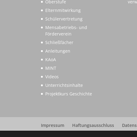
Oberstufe
verw
Elternmitwirkung
Schülervertretung
Mensabetriebs- und
Förderverein
Schließfächer
Anleitungen
KAoA
MINT
Videos
Unterrichtsinhalte
Projektkurs Geschichte
Impressum
Haftungsausschluss
Datens