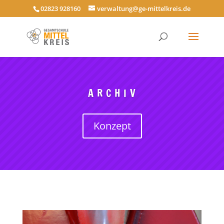
02823 928160
verwaltung@ge-mittelkreis.de
A R C H I V
Konzept