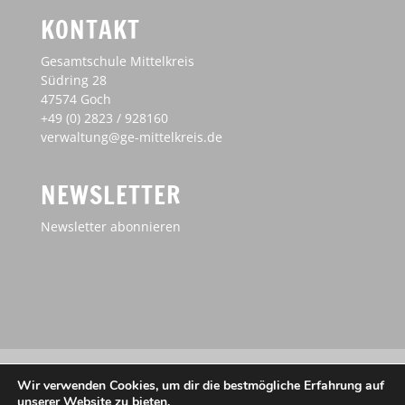
KONTAKT
Gesamtschule Mittelkreis
Südring 28
47574 Goch
+49 (0) 2823 / 928160
verwaltung@ge-mittelkreis.de
NEWSLETTER
Newsletter abonnieren
Impressum
Haftungsausschluss
Wir verwenden Cookies, um dir die bestmögliche Erfahrung auf
Datenschutz
unserer Website zu bieten.