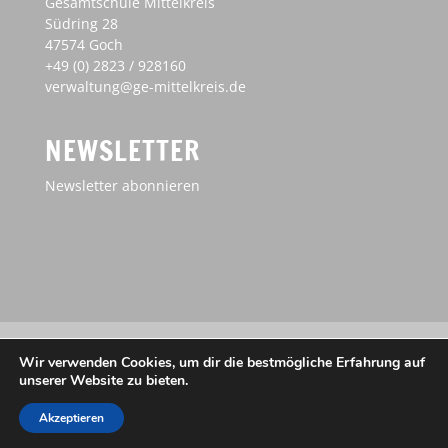
Gesamtschule Mittelkreis
Südring 28
47574 Goch
+49 (0) 2823 / 928160
verwaltung@ge-mittelkreis.de
NEWSLETTER
Newsletter abonnieren
Impressum
Haftungsausschluss
Wir verwenden Cookies, um dir die bestmögliche Erfahrung auf
Datenschutz
unserer Website zu bieten.
Akzeptieren
Designed by
Elegant Themes
| Powered by
WordPress